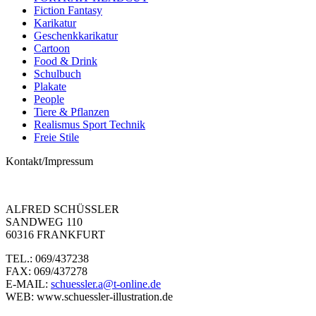
Fiction Fantasy
Karikatur
Geschenkkarikatur
Cartoon
Food & Drink
Schulbuch
Plakate
People
Tiere & Pflanzen
Realismus Sport Technik
Freie Stile
Kontakt/Impressum
ALFRED SCHÜSSLER
SANDWEG 110
60316 FRANKFURT
TEL.: 069/437238
FAX: 069/437278
E-MAIL:
schuessler.a@t-online.de
WEB: www.schuessler-illustration.de